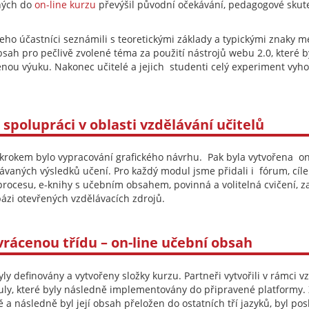
ených do
on-line kurzu
převýšil původní očekávání, pedagogové skute
ho účastníci seznámili s teoretickými základy a typickými znaky me
obsah pro pečlivě zvolené téma za použití nástrojů webu 2.0, které 
cenou výuku. Nakonec učitelé a jejich studenti celý experiment vyho
 spolupráci v oblasti vzdělávání učitelů
rokem bylo vypracování grafického návrhu. Pak byla vytvořena on-
kávaných výsledků učení. Pro každý modul jsme přidali i fórum, cíl
 procesu, e-knihy s učebním obsahem, povinná a volitelná cvičení, z
bázi otevřených vzdělávacích zdrojů.
vrácenou třídu – on-line učební obsah
byly definovány a vytvořeny složky kurzu. Partneři vytvořili v rámci 
y, které byly následně implementovány do připravené platformy. Z
ě a následně byl její obsah přeložen do ostatních tří jazyků, byl pos