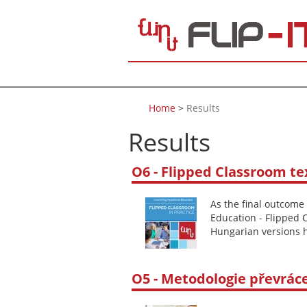
Skip to main content
Home
>
Results
Results
O6 - Flipped Classroom te
As the final outcome 
Education - Flipped 
Hungarian versions h
O5 - Metodologie převrác