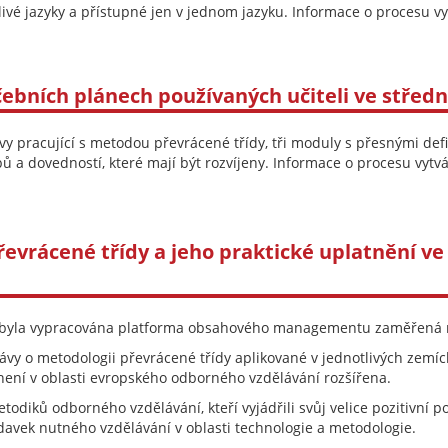
tlivé jazyky a přístupné jen v jednom jazyku. Informace o procesu v
učebních plánech používaných učiteli ve stře
vy pracující s metodou převrácené třídy, tři moduly s přesnými def
 a dovedností, které mají být rozvíjeny. Informace o procesu vytv
řevrácené třídy a jeho praktické uplatnění 
tu byla vypracována platforma obsahového managementu zaměřená n
ávy o metodologii převrácené třídy aplikované v jednotlivých zemích
není v oblasti evropského odborného vzdělávání rozšířena.
etodiků odborného vzdělávání, kteří vyjádřili svůj velice pozitivní
davek nutného vzdělávání v oblasti technologie a metodologie.