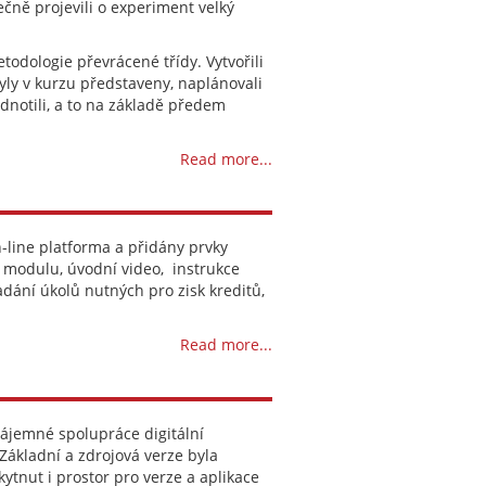
čně projevili o experiment velký
todologie převrácené třídy. Vytvořili
byly v kurzu představeny, naplánovali
dnotili, a to na základě předem
Read more...
line platforma a přidány prvky
e modulu, úvodní video, instrukce
adání úkolů nutných pro zisk kreditů,
Read more...
vzájemné spolupráce digitální
ákladní a zdrojová verze byla
kytnut i prostor pro verze a aplikace