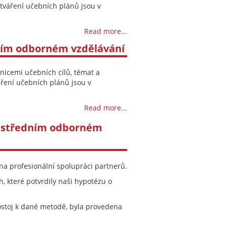
ytváření učebních plánů jsou v
Read more...
dním odborném vzdělávání
inicemi učebních cílů, témat a
áření učebních plánů jsou v
Read more...
ve středním odborném
a profesionální spolupráci partnerů.
, které potvrdily naši hypotézu o
 postoj k dané metodě, byla provedena