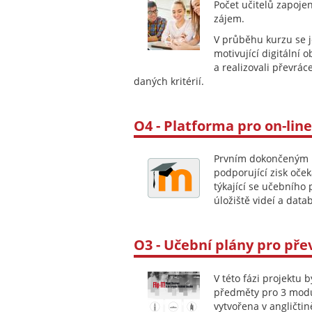
Počet učitelů zapoj
zájem.
V průběhu kurzu se je
motivující digitální 
a realizovali převrá
daných kritérií.
O4 - Platforma pro on-line
Prvním dokončeným k
podporující zisk oče
týkající se učebního
úložiště videí a data
O3 - Učební plány pro pře
V této fázi projektu 
předměty pro 3 modul
vytvořena v angličtin