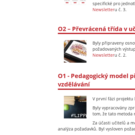
specifické pro jedno
Newsletter
u č. 3.
O2 – Převrácená třída v 
Byly připraveny osno
požadovaných výstupů
Newsletter
u č. 2.
O1 - Pedagogický model p
vzdělávání
V první fázi projek
Byly vypracovány zpr
tom, že tato metoda 
Za účasti učitelů a m
analýza požadavků. Byl vysloven poža